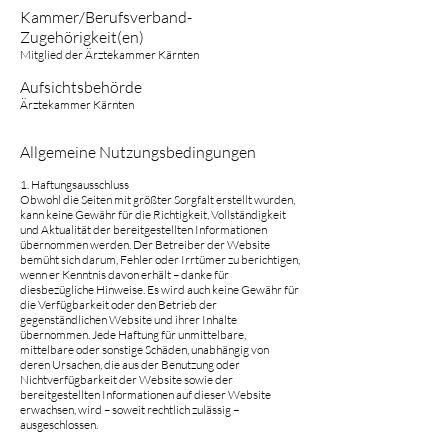
Kammer/Berufsverband-
Zugehörigkeit(en)
Mitglied der Ärztekammer Kärnten
Aufsichtsbehörde
Ärztekammer Kärnten
Allgemeine Nutzungsbedingungen
1. Haftungsausschluss
Obwohl die Seiten mit größter Sorgfalt erstellt wurden,
kann keine Gewähr für die Richtigkeit, Vollständigkeit
und Aktualität der bereitgestellten Informationen
übernommen werden. Der Betreiber der Website
bemüht sich darum, Fehler oder Irrtümer zu berichtigen,
wenn er Kenntnis davon erhält – danke für
diesbezügliche Hinweise. Es wird auch keine Gewähr für
die Verfügbarkeit oder den Betrieb der
gegenständlichen Website und ihrer Inhalte
übernommen. Jede Haftung für unmittelbare,
mittelbare oder sonstige Schäden, unabhängig von
deren Ursachen, die aus der Benutzung oder
Nichtverfügbarkeit der Website sowie der
bereitgestellten Informationen auf dieser Website
erwachsen, wird – soweit rechtlich zulässig –
ausgeschlossen.