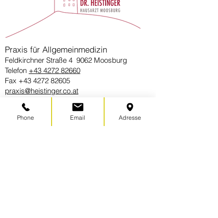
Praxis für Allgemeinmedizin
Feldkirchner Straße 4 9062 Moosburg
Telefon
+43 4272 82660
Fax
+43 4272 82605
praxis@heistinger.co.at
Phone
Email
Adresse
ÖFFNUNGSZEITEN
Montag - Freitag 08:00 - 11:45
Mittwoch 15:00 - 18:15
Termine nach telefonischer Vereinbarung.