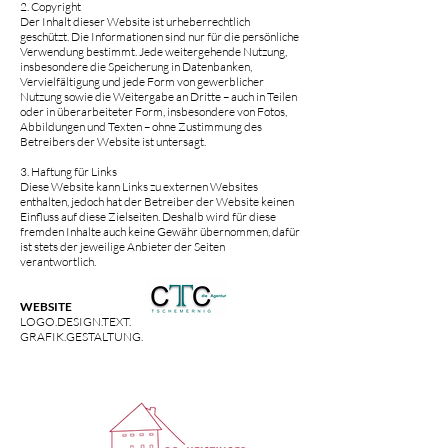
2. Copyright
Der Inhalt dieser Website ist urheberrechtlich
geschützt. Die Informationen sind nur für die persönliche
Verwendung bestimmt. Jede weitergehende Nutzung,
insbesondere die Speicherung in Datenbanken,
Vervielfältigung und jede Form von gewerblicher
Nutzung sowie die Weitergabe an Dritte – auch in Teilen
oder in überarbeiteter Form, insbesondere von Fotos,
Abbildungen und Texten – ohne Zustimmung des
Betreibers der Website ist untersagt.
3. Haftung für Links
Diese Website kann Links zu externen Websites
enthalten, jedoch hat der Betreiber der Website keinen
Einfluss auf diese Zielseiten. Deshalb wird für diese
fremden Inhalte auch keine Gewähr übernommen, dafür
ist stets der jeweilige Anbieter der Seiten
verantwortlich.
WEBSITE
LOGO.DESIGN.TEXT.
GRAFIK.GESTALTUNG.