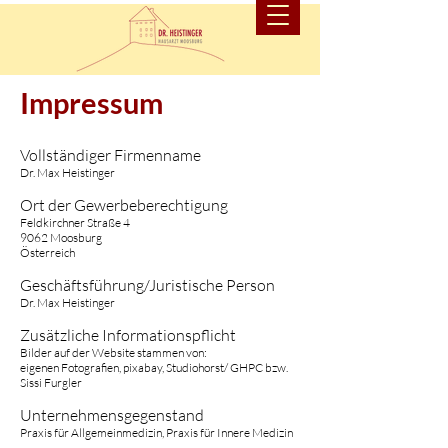
Impressum
Vollständiger Firmenname
Dr. Max Heistinger
Ort der Gewerbeberechtigung
Feldkirchner Straße 4
9062 Moosburg
Österreich
Geschäftsführung/Juristische Person
Dr. Max Heistinger
Zusätzliche Informationspflicht
Bilder auf der Website stammen von:
eigenen Fotografien, pixabay, Studiohorst/ GHPC bzw.
Sissi Furgler
Unternehmensgegenstand
Praxis für Allgemeinmedizin, Praxis für Innere Medizin